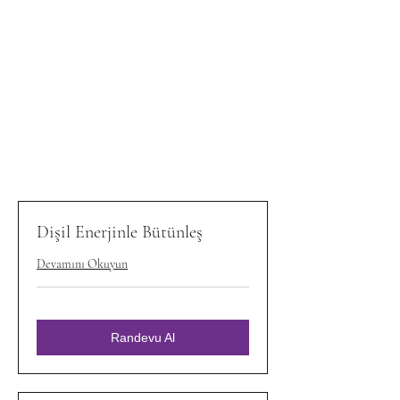
Dişil Enerjinle Bütünleş
Devamını Okuyun
Randevu Al