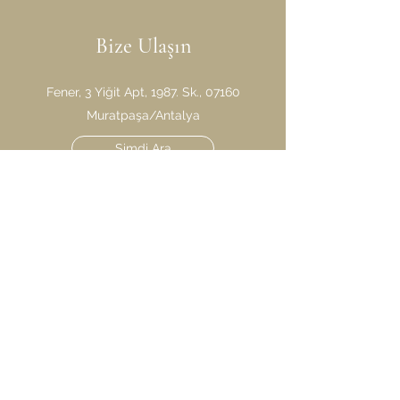
Bize Ulaşın
Fener, 3 Yiğit Apt, 1987. Sk., 07160
Muratpaşa/Antalya
Şimdi Ara