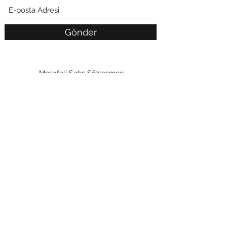
Gönder
Mesafeli Satış Sözleşmesi
Gizlilik Politikası
İptal ve İade Koşulları
Teslimat
İletişim
©2022, AysegulKoc.com |
eSSiaDW
Yasal Uyarı :
Sitemizdeki ürün ve hizmetlerin hiçbiri tedavi amaçlı değildir.
Aysegulkoc.com sitesinde bulunan çalışmalar, görsel ve metinlerin tüm