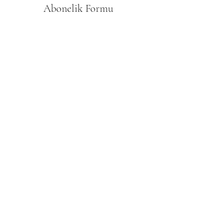
Abonelik Formu
Gönder
Mesafeli Satış Sözleşmesi
Gizlilik Politikası
İptal ve İade Koşulları
Teslimat
İletişim
©2022, AysegulKoc.com |
eSSiaDW
Yasal Uyarı :