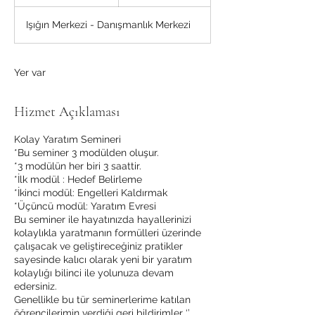
o
n
Işığın Merkezi - Danışmanlık Merkezi
a
e
r
d
Yer var
i
Hizmet Açıklaması
Kolay Yaratım Semineri
*Bu seminer 3 modülden oluşur.
*3 modülün her biri 3 saattir.
*İlk modül : Hedef Belirleme
*İkinci modül: Engelleri Kaldırmak
*Üçüncü modül: Yaratım Evresi
Bu seminer ile hayatınızda hayallerinizi
kolaylıkla yaratmanın formülleri üzerinde
çalışacak ve geliştireceğiniz pratikler
sayesinde kalıcı olarak yeni bir yaratım
kolaylığı bilinci ile yolunuza devam
edersiniz.
Genellikle bu tür seminerlerime katılan
öğrencilerimin verdiği geri bildirimler ‘’