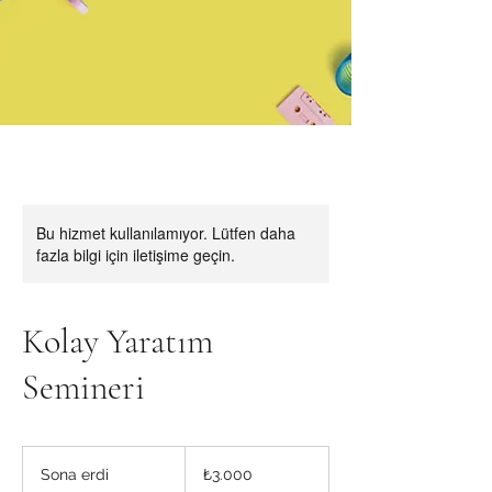
Bu hizmet kullanılamıyor. Lütfen daha
fazla bilgi için iletişime geçin.
Kolay Yaratım
Semineri
₺3.000
Türk
Sona erdi
S
₺3.000
lirası