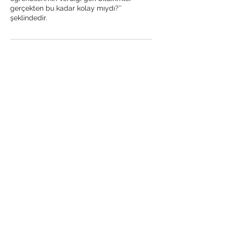
gerçekten bu kadar kolay mıydı?’’
şeklindedir.
Abonelik Formu
Gönder
Mesafeli Satış Sözleşmesi
Gizlilik Politikası
İptal ve İade Koşulları