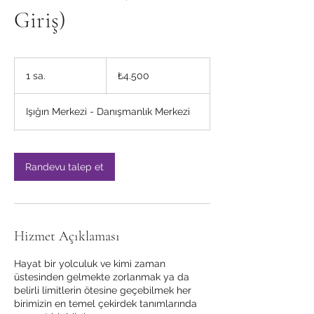
Giriş)
₺4.500
Türk
1 sa.
1
₺4.500
lirası
s
a
Işığın Merkezi - Danışmanlık Merkezi
Randevu talep et
Hizmet Açıklaması
Hayat bir yolculuk ve kimi zaman
üstesinden gelmekte zorlanmak ya da
belirli limitlerin ötesine geçebilmek her
birimizin en temel çekirdek tanımlarında