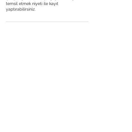
temsil etmek niyeti ile kayıt
yaptırabilirsiniz.
Abonelik Formu
Gönder
Mesafeli Satış Sözleşmesi
Gizlilik Politikası
İptal ve İade Koşulları